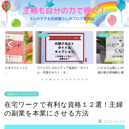
ブログ
ポイ活
度ハピタスフレンドと
ワードプレスのメディア追加の「タイト
ハピタスは怪しいの？
イ...
ル・代替テキスト・キ...
婦の私の実体験と感...
主婦のワークスタイル
在宅ワークで有利な資格１２選！主婦
の副業を本業にさせる方法
2019-04-23