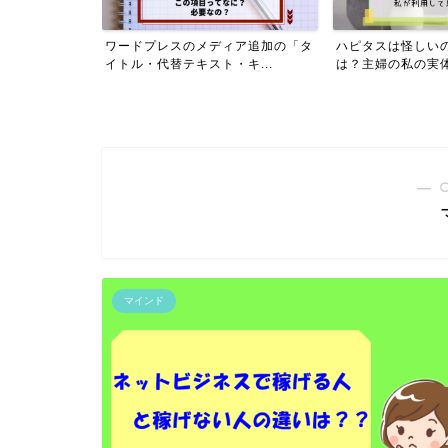
ハピタスフレン
ワードプレスのメディア追加の「タ
ハピタスは怪しい
イ...
イトル・代替テキスト・キ...
は？主婦の私の実体験
― 
マインド