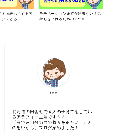
の画面表示にする方
モチベーション維持が出来ない！気
主婦がブログ
グンとあ...
持ちを上げるための６つの...
がおすすめな理
ree
北海道の田舎町で４人の子育てをしてい
るアラフォー主婦です＾＾
『在宅＆自分の力で収入を得たい！』と
の思いから、ブログ始めました！