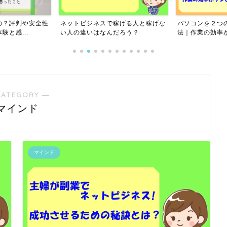
の？評判や安全性
ネットビジネスで稼げる人と稼げな
パソコンを２つ
と感...
い人の違いはなんだろう？
法｜作業の効率が
CATEGORY ―
マインド
マインド