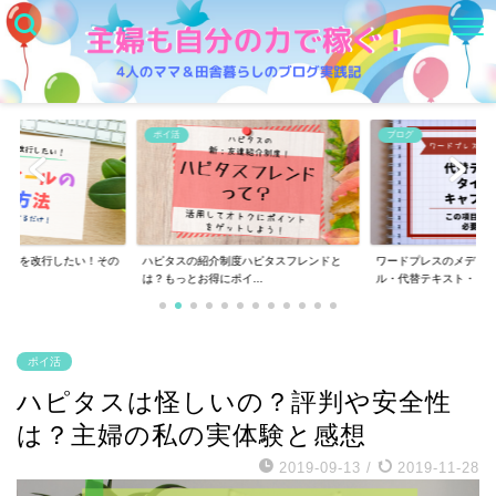
ブログ
ポイ活
度ハピタスフレンドと
ワードプレスのメディア追加の「タイト
ハピタスは怪しいの？
イ...
ル・代替テキスト・キ...
婦の私の実体験と感...
ポイ活
ハピタスは怪しいの？評判や安全性
は？主婦の私の実体験と感想
2019-09-13
/
2019-11-28