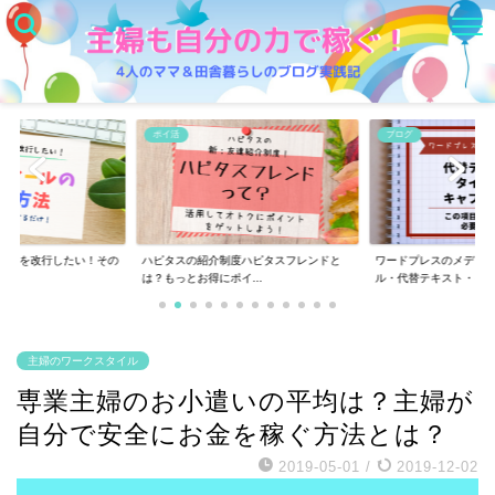
ブログ
ポイ活
度ハピタスフレンドと
ワードプレスのメディア追加の「タイト
ハピタスは怪しいの？
イ...
ル・代替テキスト・キ...
婦の私の実体験と感...
主婦のワークスタイル
専業主婦のお小遣いの平均は？主婦が
自分で安全にお金を稼ぐ方法とは？
2019-05-01
/
2019-12-02