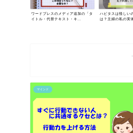
ハピタスフレン
ワードプレスのメディア追加の「タ
ハピタスは怪しい
イ...
イトル・代替テキスト・キ...
は？主婦の私の実体験
マインド