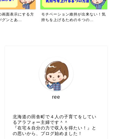
の画面表示にする方
モチベーション維持が出来ない！気
主婦がブログ
グンとあ...
持ちを上げるための６つの...
がおすすめな理
ree
北海道の田舎町で４人の子育てをしてい
るアラフォー主婦です＾＾
『在宅＆自分の力で収入を得たい！』と
の思いから、ブログ始めました！