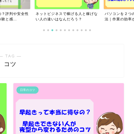
の？評判や安全性
ネットビジネスで稼げる人と稼げな
パソコンを２つ
と感...
い人の違いはなんだろう？
法｜作業の効率が
― TAG ―
コツ
日常のコツ